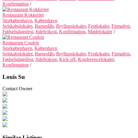
Konfirmation
/
Restaurant Kokkeriet
Storkøbenhavn
,
København
Selskabslokaler
,
Barnedåb
,
Bryllupslokaler
,
Festlokaler
,
Firmafest
,
Fødselsdagsfest
,
Julefrokost
,
Konfirmation
,
Mødelokaler
/
Restaurant Couloir
Storkøbenhavn
,
København
Selskabslokaler
,
Barnedåb
,
Bryllupslokaler
,
Festlokaler
,
Firmafest
,
Fødselsdagsfest
,
Julefrokost
,
Kick off
,
Konferencelokaler
,
Konfirmation
/
Louis Su
Contact Owner
Similar Listings