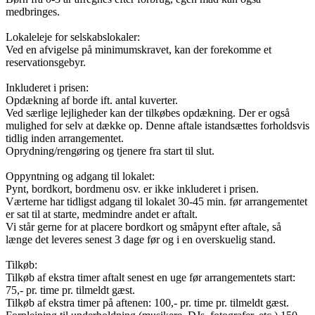
medbringes.
Lokaleleje for selskabslokaler:
Ved en afvigelse på minimumskravet, kan der forekomme et
reservationsgebyr.
Inkluderet i prisen:
Opdækning af borde ift. antal kuverter.
Ved særlige lejligheder kan der tilkøbes opdækning. Der er også
mulighed for selv at dække op. Denne aftale istandsættes forholdsvis
tidlig inden arrangementet.
Oprydning/rengøring og tjenere fra start til slut.
Oppyntning og adgang til lokalet:
Pynt, bordkort, bordmenu osv. er ikke inkluderet i prisen.
Værterne har tidligst adgang til lokalet 30-45 min. før arrangementet
er sat til at starte, medmindre andet er aftalt.
Vi står gerne for at placere bordkort og småpynt efter aftale, så
længe det leveres senest 3 dage før og i en overskuelig stand.
Tilkøb:
Tilkøb af ekstra timer aftalt senest en uge før arrangementets start:
75,- pr. time pr. tilmeldt gæst.
Tilkøb af ekstra timer på aftenen: 100,- pr. time pr. tilmeldt gæst.