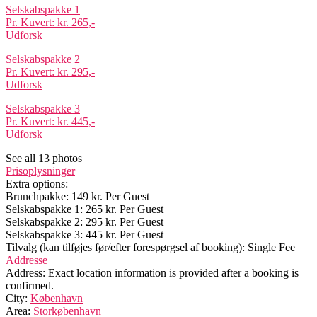
Selskabspakke 1
Pr. Kuvert: kr. 265,-
Udforsk
Selskabspakke 2
Pr. Kuvert: kr. 295,-
Udforsk
Selskabspakke 3
Pr. Kuvert: kr. 445,-
Udforsk
See all 13 photos
Prisoplysninger
Extra options:
Brunchpakke: 149 kr. Per Guest
Selskabspakke 1: 265 kr. Per Guest
Selskabspakke 2: 295 kr. Per Guest
Selskabspakke 3: 445 kr. Per Guest
Tilvalg (kan tilføjes før/efter forespørgsel af booking): Single Fee
Addresse
Address:
Exact location information is provided after a booking is
confirmed.
City:
København
Area:
Storkøbenhavn