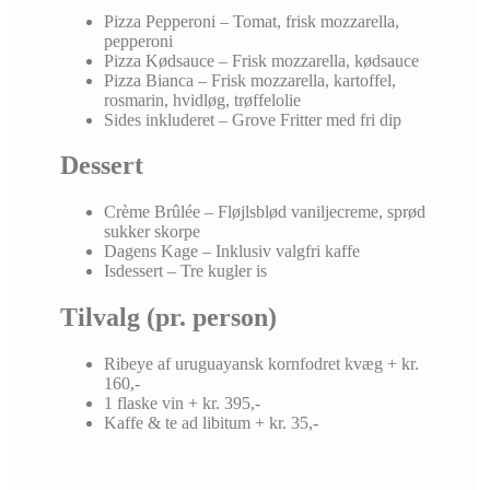
Pizza Pepperoni – Tomat, frisk mozzarella,
pepperoni
Pizza Kødsauce – Frisk mozzarella, kødsauce
Pizza Bianca – Frisk mozzarella, kartoffel,
rosmarin, hvidløg, trøffelolie
Sides inkluderet – Grove Fritter med fri dip
Dessert
Crème Brûlée – Fløjlsblød vaniljecreme, sprød
sukker skorpe
Dagens Kage – Inklusiv valgfri kaffe
Isdessert – Tre kugler is
Tilvalg (pr. person)
Ribeye af uruguayansk kornfodret kvæg + kr.
160,-
1 flaske vin + kr. 395,-
Kaffe & te ad libitum + kr. 35,-