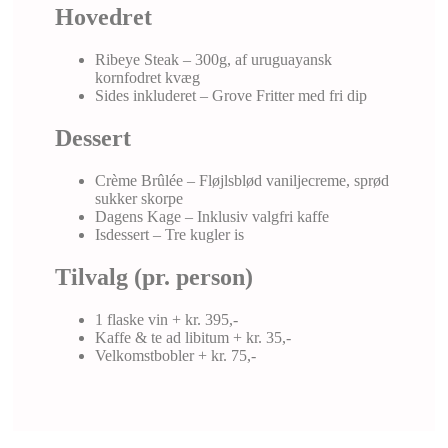
Hovedret
Ribeye Steak – 300g, af uruguayansk
kornfodret kvæg
Sides inkluderet – Grove Fritter med fri dip
Dessert
Crème Brûlée – Fløjlsblød vaniljecreme, sprød
sukker skorpe
Dagens Kage – Inklusiv valgfri kaffe
Isdessert – Tre kugler is
Tilvalg (pr. person)
1 flaske vin + kr. 395,-
Kaffe & te ad libitum + kr. 35,-
Velkomstbobler + kr. 75,-