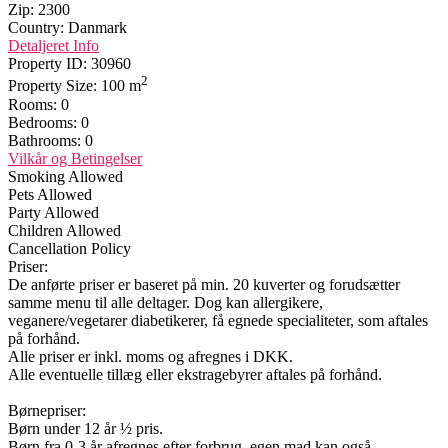
Zip:
2300
Country:
Danmark
Detaljeret Info
Property ID:
30960
2
Property Size:
100 m
Rooms:
0
Bedrooms:
0
Bathrooms:
0
Vilkår og Betingelser
Smoking Allowed
Pets Allowed
Party Allowed
Children Allowed
Cancellation Policy
Priser:
De anførte priser er baseret på min. 20 kuverter og forudsætter
samme menu til alle deltager. Dog kan allergikere,
veganere/vegetarer diabetikerer, få egnede specialiteter, som aftales
på forhånd.
Alle priser er inkl. moms og afregnes i DKK.
Alle eventuelle tillæg eller ekstragebyrer aftales på forhånd.
Børnepriser:
Børn under 12 år ½ pris.
Børn fra 0-3 år afregnes efter forbrug, egen mad kan også