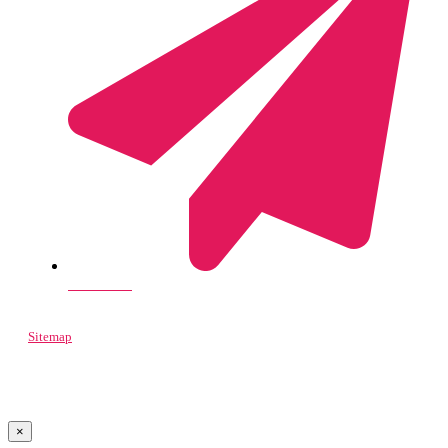
Send e-mail
Sitemap
© 2022 Spacely
×