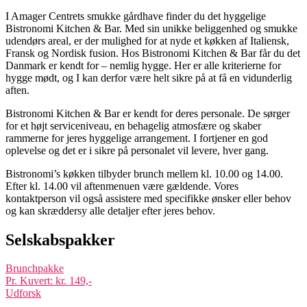
I Amager Centrets smukke gårdhave finder du det hyggelige
Bistronomi Kitchen & Bar. Med sin unikke beliggenhed og smukke
udendørs areal, er der mulighed for at nyde et køkken af Italiensk,
Fransk og Nordisk fusion. Hos Bistronomi Kitchen & Bar får du det
Danmark er kendt for – nemlig hygge. Her er alle kriterierne for
hygge mødt, og I kan derfor være helt sikre på at få en vidunderlig
aften.
Bistronomi Kitchen & Bar er kendt for deres personale. De sørger
for et højt serviceniveau, en behagelig atmosfære og skaber
rammerne for jeres hyggelige arrangement. I fortjener en god
oplevelse og det er i sikre på personalet vil levere, hver gang.
Bistronomi’s køkken tilbyder brunch mellem kl. 10.00 og 14.00.
Efter kl. 14.00 vil aftenmenuen være gældende. Vores
kontaktperson vil også assistere med specifikke ønsker eller behov
og kan skræddersy alle detaljer efter jeres behov.
Selskabspakker
Brunchpakke
Pr. Kuvert: kr. 149,-
Udforsk