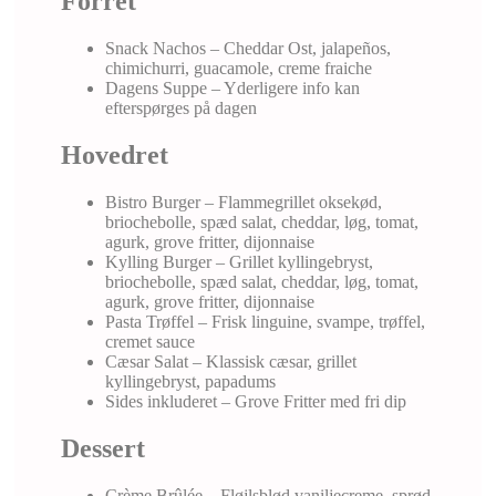
Forret
Snack Nachos – Cheddar Ost, jalapeños,
chimichurri, guacamole, creme fraiche
Dagens Suppe – Yderligere info kan
efterspørges på dagen
Hovedret
Bistro Burger – Flammegrillet oksekød,
briochebolle, spæd salat, cheddar, løg, tomat,
agurk, grove fritter, dijonnaise
Kylling Burger – Grillet kyllingebryst,
briochebolle, spæd salat, cheddar, løg, tomat,
agurk, grove fritter, dijonnaise
Pasta Trøffel – Frisk linguine, svampe, trøffel,
cremet sauce
Cæsar Salat – Klassisk cæsar, grillet
kyllingebryst, papadums
Sides inkluderet – Grove Fritter med fri dip
Dessert
Crème Brûlée – Fløjlsblød vaniljecreme, sprød