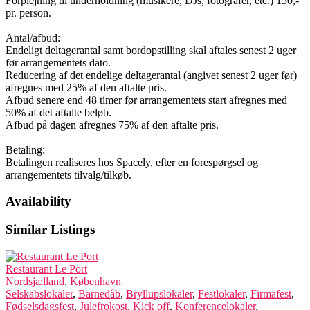
Forplejning til underholdning (musikere, DJs, fotografer, etc.) 150,-
pr. person.
Antal/afbud:
Endeligt deltagerantal samt bordopstilling skal aftales senest 2 uger
før arrangementets dato.
Reducering af det endelige deltagerantal (angivet senest 2 uger før)
afregnes med 25% af den aftalte pris.
Afbud senere end 48 timer før arrangementets start afregnes med
50% af det aftalte beløb.
Afbud på dagen afregnes 75% af den aftalte pris.
Betaling:
Betalingen realiseres hos Spacely, efter en forespørgsel og
arrangementets tilvalg/tilkøb.
Availability
Similar Listings
Restaurant Le Port
Nordsjælland
,
København
Selskabslokaler
,
Barnedåb
,
Bryllupslokaler
,
Festlokaler
,
Firmafest
,
Fødselsdagsfest
,
Julefrokost
,
Kick off
,
Konferencelokaler
,