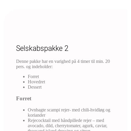
Selskabspakke 2
Denne pakke har en varighed på 4 timer til min. 20
pers. og indeholder:
Forret
Hovedret
Dessert
Forret
Ovnbagte scampi rejer- med chili-hvidløg og
koriander
Rejecocktail med håndpillede rejer – med
avocado, dild, cherrytomater, agurk, caviar,
thousand island dressing og citron