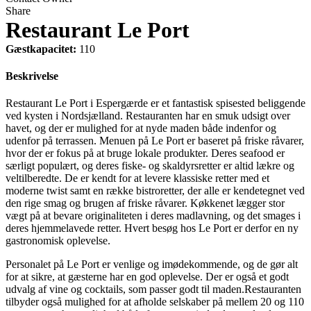
Share
Restaurant Le Port
Gæstkapacitet:
110
Beskrivelse
Restaurant Le Port i Espergærde er et fantastisk spisested beliggende
ved kysten i Nordsjælland. Restauranten har en smuk udsigt over
havet, og der er mulighed for at nyde maden både indenfor og
udenfor på terrassen. Menuen på Le Port er baseret på friske råvarer,
hvor der er fokus på at bruge lokale produkter. Deres seafood er
særligt populært, og deres fiske- og skaldyrsretter er altid lækre og
veltilberedte. De er kendt for at levere klassiske retter med et
moderne twist samt en række bistroretter, der alle er kendetegnet ved
den rige smag og brugen af friske råvarer. Køkkenet lægger stor
vægt på at bevare originaliteten i deres madlavning, og det smages i
deres hjemmelavede retter. Hvert besøg hos Le Port er derfor en ny
gastronomisk oplevelse.
Personalet på Le Port er venlige og imødekommende, og de gør alt
for at sikre, at gæsterne har en god oplevelse. Der er også et godt
udvalg af vine og cocktails, som passer godt til maden.Restauranten
tilbyder også mulighed for at afholde selskaber på mellem 20 og 110