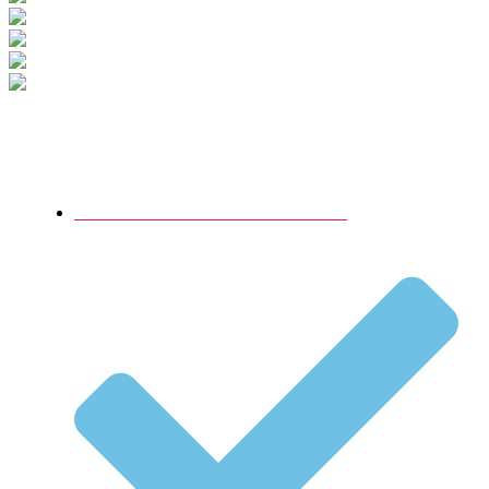
Populære begivenheder
Lokaler til barnedåb med brunch I København