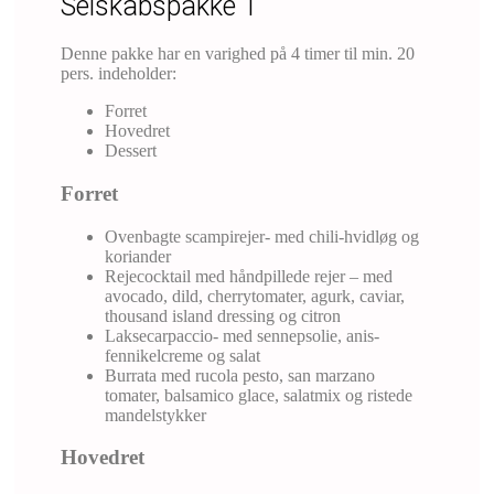
Selskabspakke 1
Denne pakke har en varighed på 4 timer til min. 20
pers. indeholder:
Forret
Hovedret
Dessert
Forret
Ovenbagte scampirejer- med chili-hvidløg og
koriander
Rejecocktail med håndpillede rejer – med
avocado, dild, cherrytomater, agurk, caviar,
thousand island dressing og citron
Laksecarpaccio- med sennepsolie, anis-
fennikelcreme og salat
Burrata med rucola pesto, san marzano
tomater, balsamico glace, salatmix og ristede
mandelstykker
Hovedret