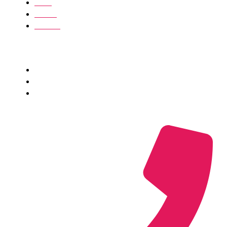
Om os
Kontakt
Bliv vært
Virksomhed
Fortrolighed​
Vilkår
Virksomhedsoplysninger