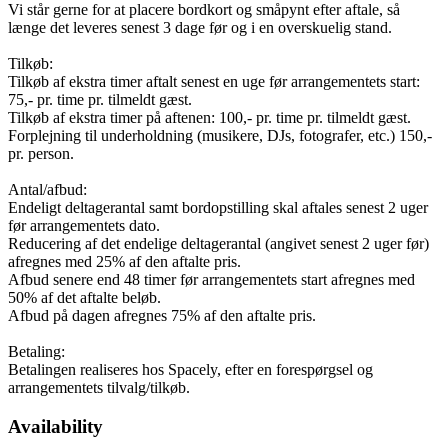
Vi står gerne for at placere bordkort og småpynt efter aftale, så
længe det leveres senest 3 dage før og i en overskuelig stand.
Tilkøb:
Tilkøb af ekstra timer aftalt senest en uge før arrangementets start:
75,- pr. time pr. tilmeldt gæst.
Tilkøb af ekstra timer på aftenen: 100,- pr. time pr. tilmeldt gæst.
Forplejning til underholdning (musikere, DJs, fotografer, etc.) 150,-
pr. person.
Antal/afbud:
Endeligt deltagerantal samt bordopstilling skal aftales senest 2 uger
før arrangementets dato.
Reducering af det endelige deltagerantal (angivet senest 2 uger før)
afregnes med 25% af den aftalte pris.
Afbud senere end 48 timer før arrangementets start afregnes med
50% af det aftalte beløb.
Afbud på dagen afregnes 75% af den aftalte pris.
Betaling:
Betalingen realiseres hos Spacely, efter en forespørgsel og
arrangementets tilvalg/tilkøb.
Availability