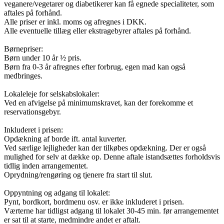
veganere/vegetarer og diabetikerer kan få egnede specialiteter, som
aftales på forhånd.
Alle priser er inkl. moms og afregnes i DKK.
Alle eventuelle tillæg eller ekstragebyrer aftales på forhånd.
Børnepriser:
Børn under 10 år ½ pris.
Børn fra 0-3 år afregnes efter forbrug, egen mad kan også
medbringes.
Lokaleleje for selskabslokaler:
Ved en afvigelse på minimumskravet, kan der forekomme et
reservationsgebyr.
Inkluderet i prisen:
Opdækning af borde ift. antal kuverter.
Ved særlige lejligheder kan der tilkøbes opdækning. Der er også
mulighed for selv at dække op. Denne aftale istandsættes forholdsvis
tidlig inden arrangementet.
Oprydning/rengøring og tjenere fra start til slut.
Oppyntning og adgang til lokalet:
Pynt, bordkort, bordmenu osv. er ikke inkluderet i prisen.
Værterne har tidligst adgang til lokalet 30-45 min. før arrangementet
er sat til at starte, medmindre andet er aftalt.