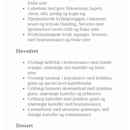
friske urter
Laksetatar med grov fiskesennep, kapers,
citron, dild, purløg og kogte æg
Hjemmelavede kyllingenuggets i marineret
sesam og teriyaki blanding. Serveres med
hjemmelavet sweet chilli og friske urter
Hvidvinsdampede hvide asparges. Serveres
med bearnaisesauce og friske urter
Hovedret
Ovnbagt hellefisk i hvidvinssauce med ristede
svampe, smørstegte nye kartofler og friske
urter
Ovnstegt tunsteak i teriyakisovs med årstidens
grønt og speciel lavet kartoffelsalat
Grillstegt braiseret oksemørbrad med årstidens
grønt, smørstegte kartofler og pebersovs
Grillstegt kalvefilet med årstidens grønt og
smørstegte kartofler med bearnaisesauce
Lammekrone med sæsonens grøntsager, små
råstegte kartofler og rosmarinsauce
Dessert