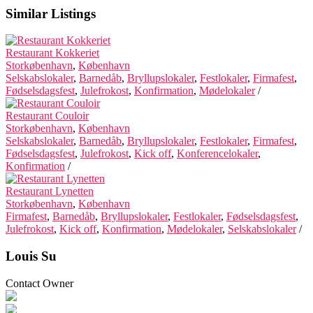
Similar Listings
Restaurant Kokkeriet
Storkøbenhavn
,
København
Selskabslokaler
,
Barnedåb
,
Bryllupslokaler
,
Festlokaler
,
Firmafest
,
Fødselsdagsfest
,
Julefrokost
,
Konfirmation
,
Mødelokaler
/
Restaurant Couloir
Storkøbenhavn
,
København
Selskabslokaler
,
Barnedåb
,
Bryllupslokaler
,
Festlokaler
,
Firmafest
,
Fødselsdagsfest
,
Julefrokost
,
Kick off
,
Konferencelokaler
,
Konfirmation
/
Restaurant Lynetten
Storkøbenhavn
,
København
Firmafest
,
Barnedåb
,
Bryllupslokaler
,
Festlokaler
,
Fødselsdagsfest
,
Julefrokost
,
Kick off
,
Konfirmation
,
Mødelokaler
,
Selskabslokaler
/
Louis Su
Contact Owner