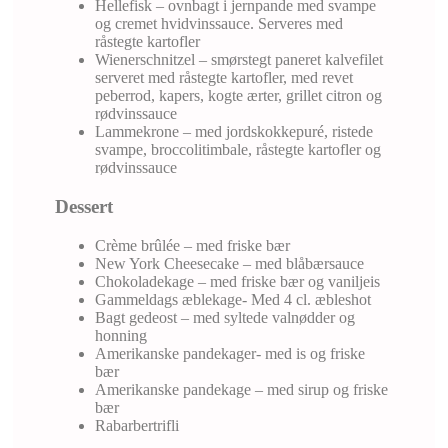
Hellefisk – ovnbagt i jernpande med svampe
og cremet hvidvinssauce. Serveres med
råstegte kartofler
Wienerschnitzel – smørstegt paneret kalvefilet
serveret med råstegte kartofler, med revet
peberrod, kapers, kogte ærter, grillet citron og
rødvinssauce
Lammekrone – med jordskokkepuré, ristede
svampe, broccolitimbale, råstegte kartofler og
rødvinssauce
Dessert
​Crème brûlée – med friske bær
New York Cheesecake – med blåbærsauce
Chokoladekage – med friske bær og vaniljeis
Gammeldags æblekage- Med 4 cl. æbleshot
Bagt gedeost – med syltede valnødder og
honning
Amerikanske pandekager- med is og friske
bær
Amerikanske pandekage – med sirup og friske
bær
Rabarbertrifli