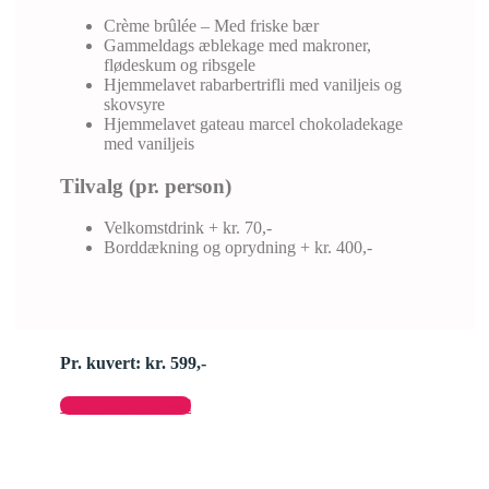
Crème brûlée – Med friske bær
Gammeldags æblekage med makroner,
flødeskum og ribsgele
Hjemmelavet rabarbertrifli med vaniljeis og
skovsyre
Hjemmelavet gateau marcel chokoladekage
med vaniljeis
Tilvalg (pr. person)
Velkomstdrink + kr. 70,-
Borddækning og oprydning + kr. 400,-
Pr. kuvert: kr. 599,-
Send forespørgsel