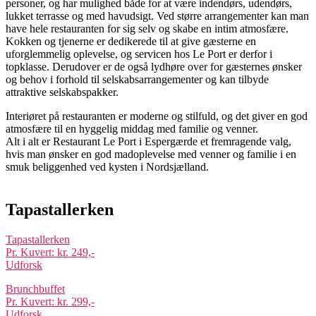
personer, og har mulighed både for at være indendørs, udendørs,
lukket terrasse og med havudsigt. Ved større arrangementer kan man
have hele restauranten for sig selv og skabe en intim atmosfære.
Kokken og tjenerne er dedikerede til at give gæsterne en
uforglemmelig oplevelse, og servicen hos Le Port er derfor i
topklasse. Derudover er de også lydhøre over for gæsternes ønsker
og behov i forhold til selskabsarrangementer og kan tilbyde
attraktive selskabspakker.
Interiøret på restauranten er moderne og stilfuld, og det giver en god
atmosfære til en hyggelig middag med familie og venner.
Alt i alt er Restaurant Le Port i Espergærde et fremragende valg,
hvis man ønsker en god madoplevelse med venner og familie i en
smuk beliggenhed ved kysten i Nordsjælland.
Tapastallerken
Tapastallerken
Pr. Kuvert: kr. 249,-
Udforsk
​Brunchbuffet
Pr. Kuvert: kr. 299,-
Udforsk