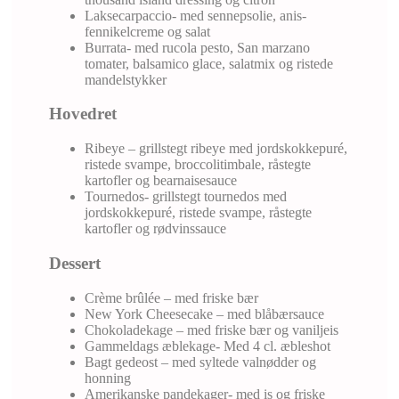
Laksecarpaccio- med sennepsolie, anis-
fennikelcreme og salat
Burrata- med rucola pesto, San marzano
tomater, balsamico glace, salatmix og ristede
mandelstykker
Hovedret
Ribeye – grillstegt ribeye med jordskokkepuré,
ristede svampe, broccolitimbale, råstegte
kartofler og bearnaisesauce
Tournedos- grillstegt tournedos med
jordskokkepuré, ristede svampe, råstegte
kartofler og rødvinssauce
Dessert
​Crème brûlée – med friske bær
New York Cheesecake – med blåbærsauce
Chokoladekage – med friske bær og vaniljeis
Gammeldags æblekage- Med 4 cl. æbleshot
Bagt gedeost – med syltede valnødder og
honning
Amerikanske pandekager- med is og friske