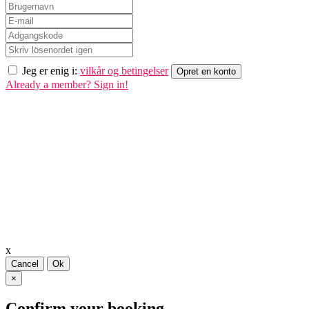
Jeg er enig i:
vilkår og betingelser
Opret en konto
Already a member? Sign in!
x
Cancel
Ok
×
Confirm your booking