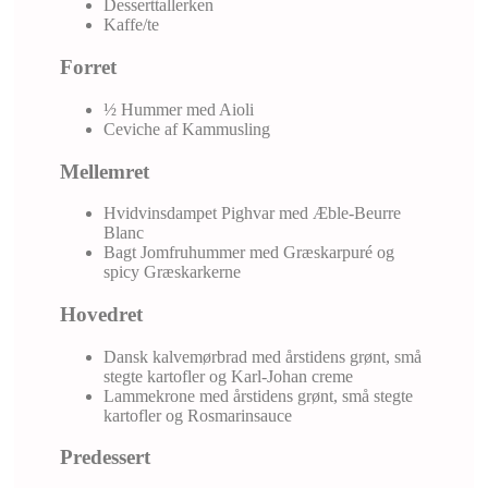
Desserttallerken
Kaffe/te
Forret
½ Hummer med Aioli
Ceviche af Kammusling
Mellemret
Hvidvinsdampet Pighvar med Æble-Beurre
Blanc
Bagt Jomfruhummer med Græskarpuré og
spicy Græskarkerne
Hovedret
Dansk kalvemørbrad med årstidens grønt, små
stegte kartofler og Karl-Johan creme
Lammekrone med årstidens grønt, små stegte
kartofler og Rosmarinsauce
Predessert