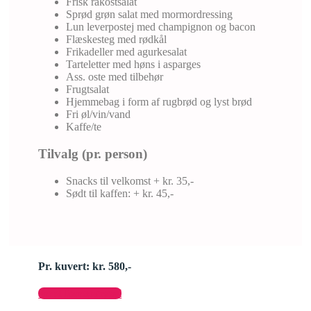
Frisk råkostsalat
Sprød grøn salat med mormordressing
Lun leverpostej med champignon og bacon
Flæskesteg med rødkål
Frikadeller med agurkesalat
Tarteletter med høns i asparges
Ass. oste med tilbehør
Frugtsalat
Hjemmebag i form af rugbrød og lyst brød
Fri øl/vin/vand
Kaffe/te
Tilvalg (pr. person)
Snacks til velkomst + kr. 35,-
Sødt til kaffen: + kr. 45,-
Pr. kuvert: kr. 580,-
Send forespørgsel