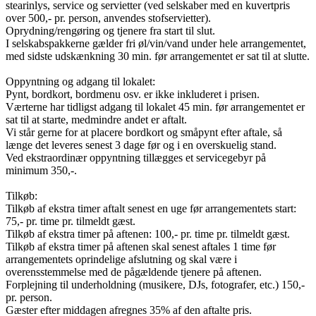
stearinlys, service og servietter (ved selskaber med en kuvertpris
over 500,- pr. person, anvendes stofservietter).
Oprydning/rengøring og tjenere fra start til slut.
I selskabspakkerne gælder fri øl/vin/vand under hele arrangementet,
med sidste udskænkning 30 min. før arrangementet er sat til at slutte.
Oppyntning og adgang til lokalet:
Pynt, bordkort, bordmenu osv. er ikke inkluderet i prisen.
Værterne har tidligst adgang til lokalet 45 min. før arrangementet er
sat til at starte, medmindre andet er aftalt.
Vi står gerne for at placere bordkort og småpynt efter aftale, så
længe det leveres senest 3 dage før og i en overskuelig stand.
Ved ekstraordinær oppyntning tillægges et servicegebyr på
minimum 350,-.
Tilkøb:
Tilkøb af ekstra timer aftalt senest en uge før arrangementets start:
75,- pr. time pr. tilmeldt gæst.
Tilkøb af ekstra timer på aftenen: 100,- pr. time pr. tilmeldt gæst.
Tilkøb af ekstra timer på aftenen skal senest aftales 1 time før
arrangementets oprindelige afslutning og skal være i
overensstemmelse med de pågældende tjenere på aftenen.
Forplejning til underholdning (musikere, DJs, fotografer, etc.) 150,-
pr. person.
Gæster efter middagen afregnes 35% af den aftalte pris.