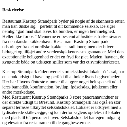
Beskrivelse
Restaurant Kastrup Strandpark byder på nogle af de skønneste retter,
man kan ønske sig – perfekt til dit kommende selskab. De siger
nemlig ”god mad skal laves fra bunden, er ingen hemmelighed.
Heller ikke for os.” Menuerne er bestemt af årstidens friske råvarer
fra den danske køkkenhave. Restaurant Kastrup Strandpark
udspringer fra det nordiske køkkens traditioner, men der bliver
bidraget og tilføjet andre verdenskøkkeners smagsnuancer. Med dets
exceptionelle beliggenhed er det en fryd for øjet. Maden, havnen, de
gyngende både og udsigten spiller som var det et symfoniorkester.
Kastrup Strandpark råder over et stort eksklusivt lokale på 1. sal, har
en smuk udsigt til havet og perfekt til at holde livets begivenheder.
Her har I byens flotteste rammer til at gøre noget helt specielt ud af
jeres barnedåb, konfirmation, bryllup, fødselsdag, jubilæum eller
andre mærkedage.
Med Restaurant Kastrup Strandparks 3 store panoramavinduer er
der direkte udsigt til Øresund. Kastrup Strandpark har også en stor
separat terrasse tilknyttet selskabslokalet. Lokalet er udstyret med 2
lydisolerede skillevægge, og kan derfor sagtens opdeles i 3 lokaler
med plads til 65 personer i hver. Selskabslokalet har egen indgang
og elevator fra restauranten til de gangbesværede.