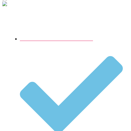
Populære begivenheder
Lokaler til barnedåb med brunch I København