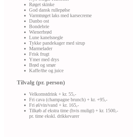
Røget skinke
God dansk rullepølse
Varmtrøget laks med karsecreme
Danbo ost
Bondebrie
Wienerbrød
Lune kanelsnegle
Tykke pandekager med sirup
Marmelader
Frisk frugt
Ymer med drys
Brød og smør
Kaffe/the og juice
Tilvalg (pr. person)
Velkomstdrink + kr. 55,-
Fri cava (champagne brunch) + kr. +95,-
Fri øl/vin/vand + kr. 165,-
Tilkøb af ekstra time (hvis muligt) + kr. 1500,-
pr. time ekskl. drikkevarer