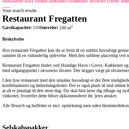
Description
Price
Details
Amenities
Availability
Reviews
Owner
Map
Your search results
Restaurant Fregatten
2
Gæstkapacitet:
110
Størrelse:
100 m
Beskrivelse
Hos restaurant Fregatten kan du se frem til en sublim havudsigt genn
rammer til en vidunderlig oplevelse. Med den sublime placering ved na
Restaurant Fregatten findes ved Hundige Havn i Greve. Køkkenet og tjen
med udgangspunkt i sæsonens råvarer. Der lægges vægt på råvarernes 
I den lyse restaurant med den smukke havudsigt er der flere muligheder
konfirmationer og fødselsdagsfester. Der er også plads til små intime
at alt er planlagt til den store dag. Du skal blot læne dig tilbage og 
vinkortet, hvorefter dette bliver akkommoderet iht. jeres ønsker.
Alle Brunch og buffetter er incl. opdækning men uden blomsterdekorat
Selskabspakker