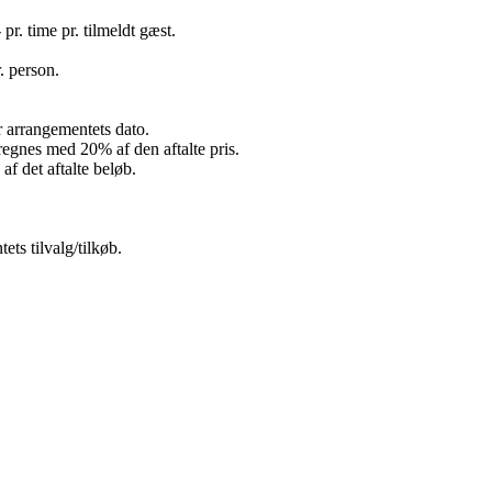
 pr. time pr. tilmeldt gæst.
. person.
ør arrangementets dato.
fregnes med 20% af den aftalte pris.
f det aftalte beløb.
ets tilvalg/tilkøb.