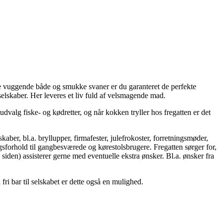
de vuggende både og smukke svaner er du garanteret de perfekte
selskaber. Her leveres et liv fuld af velsmagende mad.
valg fiske- og kødretter, og når kokken tryller hos fregatten er det
ber, bl.a. bryllupper, firmafester, julefrokoster, forretningsmøder,
sforhold til gangbesværede og kørestolsbrugere. Fregatten sørger for,
 siden) assisterer gerne med eventuelle ekstra ønsker. Bl.a. ønsker fra
i bar til selskabet er dette også en mulighed.