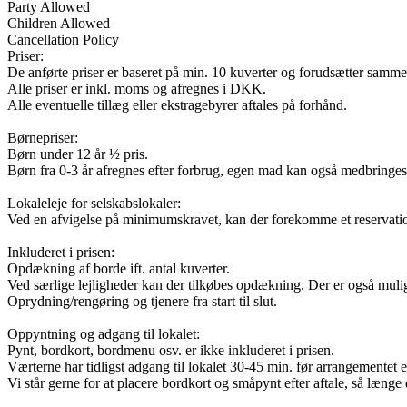
Party Allowed
Children Allowed
Cancellation Policy
Priser:
De anførte priser er baseret på min. 10 kuverter og forudsætter samme m
Alle priser er inkl. moms og afregnes i DKK.
Alle eventuelle tillæg eller ekstragebyrer aftales på forhånd.
Børnepriser:
Børn under 12 år ½ pris.
Børn fra 0-3 år afregnes efter forbrug, egen mad kan også medbringes
Lokaleleje for selskabslokaler:
Ved en afvigelse på minimumskravet, kan der forekomme et reservati
Inkluderet i prisen:
Opdækning af borde ift. antal kuverter.
Ved særlige lejligheder kan der tilkøbes opdækning. Der er også mulig
Oprydning/rengøring og tjenere fra start til slut.
Oppyntning og adgang til lokalet:
Pynt, bordkort, bordmenu osv. er ikke inkluderet i prisen.
Værterne har tidligst adgang til lokalet 30-45 min. før arrangementet er 
Vi står gerne for at placere bordkort og småpynt efter aftale, så længe 