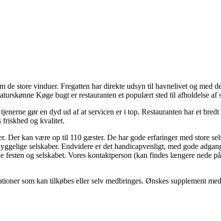
em de store vinduer. Fregatten har direkte udsyn til havnelivet og med 
turskønne Køge bugt er restauranten et populært sted til afholdelse af 
erne gør en dyd ud af at servicen er i top. Restauranten har et bredt ud
friskhed og kvalitet.
. Der kan være op til 110 gæster. De har gode erfaringer med store selska
 hyggelige selskaber. Endvidere er det handicapvenligt, med gode adgang
nyde festen og selskabet. Vores kontaktperson (kan findes længere nede på
ioner som kan tilkøbes eller selv medbringes. Ønskes supplement med fr