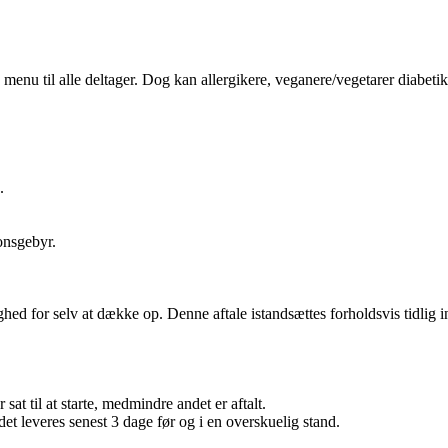
enu til alle deltager. Dog kan allergikere, veganere/vegetarer diabetike
.
onsgebyr.
hed for selv at dække op. Denne aftale istandsættes forholdsvis tidlig 
sat til at starte, medmindre andet er aftalt.
det leveres senest 3 dage før og i en overskuelig stand.