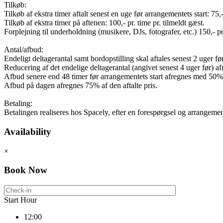
Tilkøb:
Tilkøb af ekstra timer aftalt senest en uge før arrangementets start: 75,-
Tilkøb af ekstra timer på aftenen: 100,- pr. time pr. tilmeldt gæst.
Forplejning til underholdning (musikere, DJs, fotografer, etc.) 150,- pr
Antal/afbud:
Endeligt deltagerantal samt bordopstilling skal aftales senest 2 uger f
Reducering af det endelige deltagerantal (angivet senest 4 uger før) a
Afbud senere end 48 timer før arrangementets start afregnes med 50% a
Afbud på dagen afregnes 75% af den aftalte pris.
Betaling:
Betalingen realiseres hos Spacely, efter en forespørgsel og arrangement
Availability
×
Book Now
Start Hour
12:00