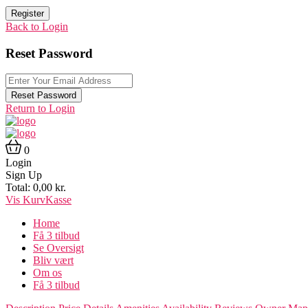
Register
Back to Login
Reset Password
Reset Password
Return to Login
0
Login
Sign Up
Total:
0,00
kr.
Vis Kurv
Kasse
Home
Få 3 tilbud
Se Oversigt
Bliv vært
Om os
Få 3 tilbud