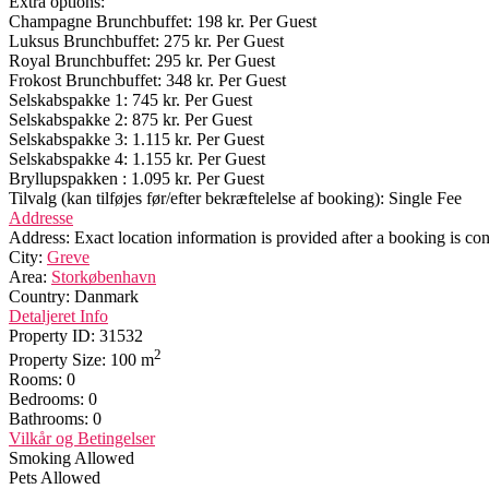
Extra options:
Champagne Brunchbuffet: 198 kr. Per Guest
Luksus Brunchbuffet: 275 kr. Per Guest
Royal Brunchbuffet: 295 kr. Per Guest
Frokost Brunchbuffet: 348 kr. Per Guest
​Selskabspakke 1: 745 kr. Per Guest
​Selskabspakke 2: 875 kr. Per Guest
​Selskabspakke 3: 1.115 kr. Per Guest
​Selskabspakke 4: 1.155 kr. Per Guest
Bryllupspakken : 1.095 kr. Per Guest
Tilvalg (kan tilføjes før/efter bekræftelelse af booking): Single Fee
Addresse
Address:
Exact location information is provided after a booking is co
City:
Greve
Area:
Storkøbenhavn
Country:
Danmark
Detaljeret Info
Property ID:
31532
2
Property Size:
100 m
Rooms:
0
Bedrooms:
0
Bathrooms:
0
Vilkår og Betingelser
Smoking Allowed
Pets Allowed