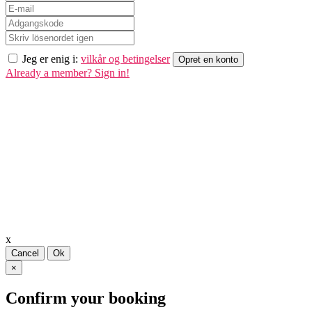
Jeg er enig i:
vilkår og betingelser
Opret en konto
Already a member? Sign in!
x
Cancel
Ok
×
Confirm your booking