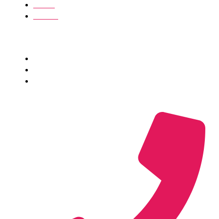
Kontakt
Bliv vært
Virksomhed
Fortrolighed​
Vilkår
Virksomhedsoplysninger