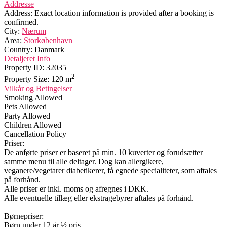
Addresse
Address:
Exact location information is provided after a booking is
confirmed.
City:
Nærum
Area:
Storkøbenhavn
Country:
Danmark
Detaljeret Info
Property ID:
32035
2
Property Size:
120 m
Vilkår og Betingelser
Smoking Allowed
Pets Allowed
Party Allowed
Children Allowed
Cancellation Policy
Priser:
De anførte priser er baseret på min. 10 kuverter og forudsætter
samme menu til alle deltager. Dog kan allergikere,
veganere/vegetarer diabetikerer, få egnede specialiteter, som aftales
på forhånd.
Alle priser er inkl. moms og afregnes i DKK.
Alle eventuelle tillæg eller ekstragebyrer aftales på forhånd.
Børnepriser:
Børn under 12 år ½ pris.