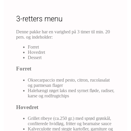
3-retters menu
Denne pakke har en varighed på 3 timer til min. 20
pers. og indeholder:
Forret
Hovedret
Dessert
Forret
Oksecarpaccio med pesto, citron, rucolasalat
og parmesan flager
Halehængt røget laks med syrnet fløde, radiser,
karse og rodfrugtchips
Hovedret
Grillet ribeye (ca.250 gr.) med sprød grønkål,
confiterede hvidløg, fritter og bearnaise sauce
Kalveculotte med stegte kartofler, garniture og