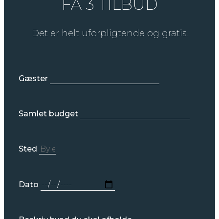
FÅ 3 TILBUD
Det er helt uforpligtende og gratis.
Gæster
Samlet budget
Sted
Dato