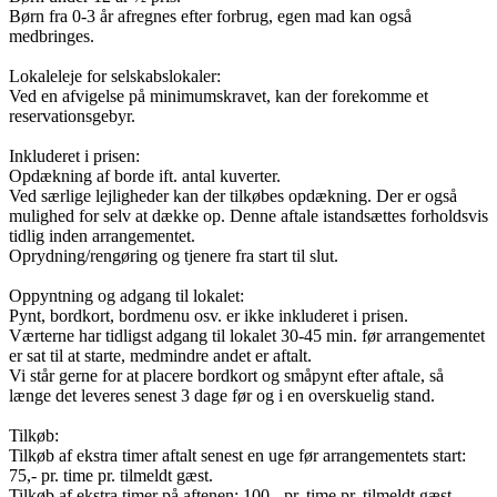
Børn fra 0-3 år afregnes efter forbrug, egen mad kan også
medbringes.
Lokaleleje for selskabslokaler:
Ved en afvigelse på minimumskravet, kan der forekomme et
reservationsgebyr.
Inkluderet i prisen:
Opdækning af borde ift. antal kuverter.
Ved særlige lejligheder kan der tilkøbes opdækning. Der er også
mulighed for selv at dække op. Denne aftale istandsættes forholdsvis
tidlig inden arrangementet.
Oprydning/rengøring og tjenere fra start til slut.
Oppyntning og adgang til lokalet:
Pynt, bordkort, bordmenu osv. er ikke inkluderet i prisen.
Værterne har tidligst adgang til lokalet 30-45 min. før arrangementet
er sat til at starte, medmindre andet er aftalt.
Vi står gerne for at placere bordkort og småpynt efter aftale, så
længe det leveres senest 3 dage før og i en overskuelig stand.
Tilkøb:
Tilkøb af ekstra timer aftalt senest en uge før arrangementets start:
75,- pr. time pr. tilmeldt gæst.
Tilkøb af ekstra timer på aftenen: 100,- pr. time pr. tilmeldt gæst.