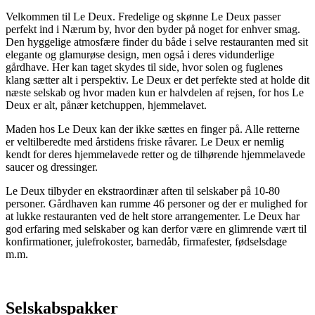
Velkommen til Le Deux. Fredelige og skønne Le Deux passer
perfekt ind i Nærum by, hvor den byder på noget for enhver smag.
Den hyggelige atmosfære finder du både i selve restauranten med sit
elegante og glamurøse design, men også i deres vidunderlige
gårdhave. Her kan taget skydes til side, hvor solen og fuglenes
klang sætter alt i perspektiv. Le Deux er det perfekte sted at holde dit
næste selskab og hvor maden kun er halvdelen af rejsen, for hos Le
Deux er alt, pånær ketchuppen, hjemmelavet.
Maden hos Le Deux kan der ikke sættes en finger på. Alle retterne
er veltilberedte med årstidens friske råvarer. Le Deux er nemlig
kendt for deres hjemmelavede retter og de tilhørende hjemmelavede
saucer og dressinger.
Le Deux tilbyder en ekstraordinær aften til selskaber på 10-80
personer. Gårdhaven kan rumme 46 personer og der er mulighed for
at lukke restauranten ved de helt store arrangementer. Le Deux har
god erfaring med selskaber og kan derfor være en glimrende vært til
konfirmationer, julefrokoster, barnedåb, firmafester, fødselsdage
m.m.
Selskabspakker