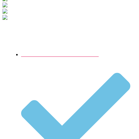
Populære begivenheder
Lokaler til barnedåb med brunch I København